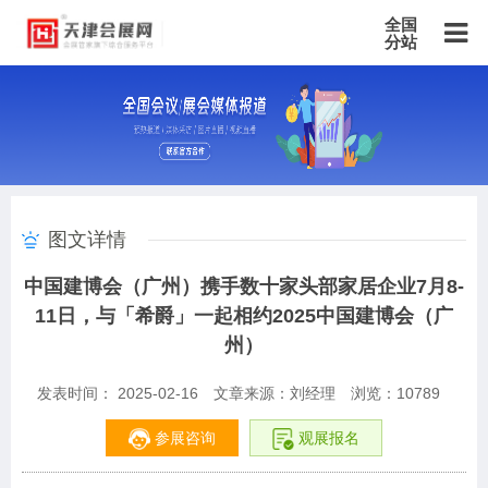
全国
分站
主站
北京站
上海站
广东站
重庆站
天津站
江苏站
浙江站
安徽站
福建站
山东站
山西站
河南站
河北站
黑龙江站
湖北站
湖南站
云南站
宁夏站
青海站
贵州站
辽宁站
吉林站
甘肃站
江西站
陕西站
广西站
海南站
西藏站
图文详情
新疆站
四川站
内蒙古站
香港站
澳门站
台湾站
中国建博会（广州）携手数十家头部家居企业7月8-
11日，与「希爵」一起相约2025中国建博会（广
州）
发表时间： 2025-02-16
文章来源：刘经理
浏览：
10789
参展咨询
观展报名