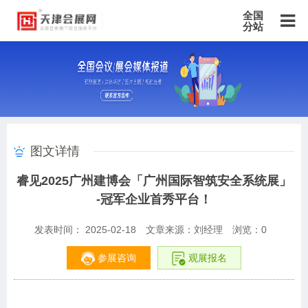
全国
分站
主站
北京站
上海站
广东站
重庆站
天津站
江苏站
浙江站
安徽站
福建站
山东站
山西站
河南站
河北站
黑龙江站
湖北站
湖南站
云南站
宁夏站
青海站
贵州站
辽宁站
吉林站
甘肃站
江西站
陕西站
广西站
海南站
西藏站
图文详情
新疆站
四川站
内蒙古站
香港站
澳门站
台湾站
睿见2025广州建博会「广州国际智筑安全系统展」
-冠军企业首秀平台！
发表时间： 2025-02-18
文章来源：刘经理
浏览：
0
参展咨询
观展报名