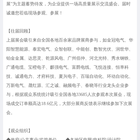
展”为主题蓄势待发，为企业提供一场高质量展示交流盛会。届时
诚邀您莅临现场参观、参展！
【往届回顾】
上届展会吸引来自全国各地百余家品牌展商参与，如金冠电气、华
阳智慧能源、泰宏电气、众智创联、中能创、数智光伏、润世华、
铂金金属、达思灵、乾源风电、广州佰仲、河北光特、秀水钢铁、
广通电缆、宝橙电子、麒强电气、富爵电线、飞悦连接、恒率科
技、诚通电力、才府科技、夏兴电子、百瑞自动化、环动自动化、
万新电气、晟红源、汇之诚、融频电子、春晓等行业龙头企业参
与，根据观众系统统计吸引全国各地
33685人次参观本次展会，现
场成交订单额高达18.6亿元，大部分展商反馈表示继续参加下次展
会。
【观众组织】
◆政府/公共事业/监管单位 ◆各地区电网/电科院/设计院