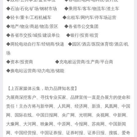
◆石油/石化/矿场/钢材市场 ◆乘用车/客车/物流车/渣土车
◆轻卡/重卡/工程机械车 ◆出租车/网约车/停车场运营
◆地产/物业/商超/物流/景区 ◆各省市公交集团
◆各省市交投/城投/建设单位 ◆银行/投资/租赁
◆两轮电动自行车/经销商/快递 ◆园区/酒店/医院体育馆/酒店/机
场
◆资本/投资商 ◆充电桩运营商/生产商/平台商
◆换电站运营商/动力电池/储能
【上百家媒体云集，助力品牌知名度】
为展商深挖客户、寻找专业买家、品牌宣传一直是办展方的使命和
责任！主办方将与新华网、人民网、经济网、新浪、凤凰网、中国
网、国际在线、中国日报网、央广网、光明网、央视网、中新网、
大豫网、大河网、映象网、中原网、今报网、苏南网、中国新闻
网、中国经营报、中国证券报、证券时报、证券日报、搜狐、爱奇