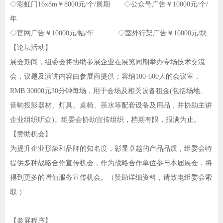
◇彩虹门16x8m￥8000元/个/展期 ◇公众号广告￥10000元/个/
年
◇官网广告￥10000元/幅/年 ◇室外行架广告￥10000元/块
【论坛活动】
展会期间，组委会将协助参展企业在展览同期举办专场技术交流
会，议题及演讲内容由参展商提供；容纳
100-600人的会议室，
RMB 30000元30分钟每场，用于会场及相关设备租金(包括场地、
音响投影器材、灯具、桌椅、茶水等配套设备及用品，并协助主讲
企业组织听众)。组委会协助宣传组织，档期有限，报满为止。
【赞助机会】
为提升企业形象和品牌的知名度，彰显卓越的产品品质，组委会特
提供多种战略合作宣传机会，作为战略合作单位参与本届展会，将
得到更多的增值服务宣传机会。（赞助详细资料，请致电组委会索
取
:）
【参展程序】