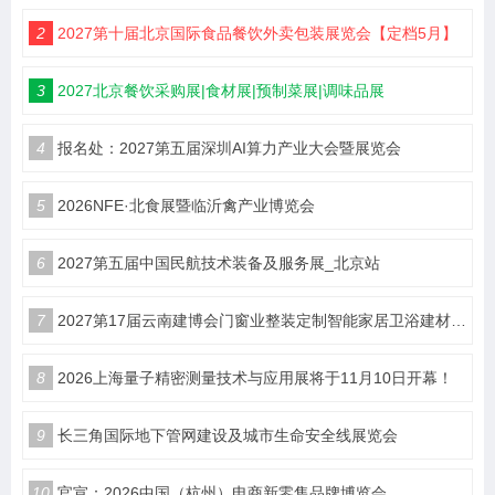
2
2027第十届北京国际食品餐饮外卖包装展览会【定档5月】
3
2027北京餐饮采购展|食材展|预制菜展|调味品展
4
报名处：2027第五届深圳AI算力产业大会暨展览会
5
2026NFE·北食展暨临沂禽产业博览会
6
2027第五届中国民航技术装备及服务展_北京站
7
2027第17届云南建博会门窗业整装定制智能家居卫浴建材展会
8
2026上海量子精密测量技术与应用展将于11月10日开幕！
9
长三角国际地下管网建设及城市生命安全线展览会
10
官宣：2026中国（杭州）电商新零售品牌博览会