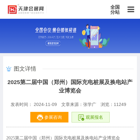
全国
分站
主站
北京站
上海站
广东站
重庆站
天津站
江苏站
浙江站
安徽站
福建站
山东站
山西站
河南站
河北站
黑龙江站
湖北站
湖南站
云南站
宁夏站
青海站
贵州站
辽宁站
吉林站
甘肃站
江西站
陕西站
广西站
海南站
西藏站
图文详情
新疆站
四川站
内蒙古站
香港站
澳门站
台湾站
2025第二届中国（郑州）国际充电桩展及换电站产
业博览会
发表时间： 2024-11-09
文章来源：张学广
浏览：
11249
参展咨询
观展报名
2025第二届中国（郑州）国际充电桩展及换电站产业博览会