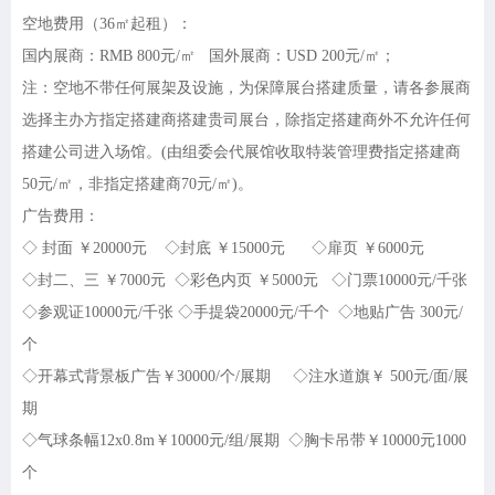
空地费用（
36㎡起租）：
国内展商：
RMB 800元/㎡ 国外展商：USD 200元/㎡；
注：空地不带任何展架及设施，为保障展台搭建质量，请各参展商
选择主办方指定搭建商搭建贵司展台，除指定搭建商外不允许任何
搭建公司进入场馆。
(由组委会代展馆收取特装管理费指定搭建商
50元/㎡，非指定搭建商70元/㎡)。
广告费用：
◇ 封面 ￥20000元 ◇封底 ￥15000元 ◇扉页 ￥6000元
◇封二、三 ￥7000元 ◇彩色内页 ￥5000元 ◇门票10000元/千张
◇参观证10000元/千张 ◇手提袋20000元/千个 ◇地贴广告 300元/
个
◇开幕式背景板广告￥30000/个/展期 ◇注水道旗￥ 500元/面/展
期
◇气球条幅12x0.8m￥10000元/组/展期 ◇胸卡吊带￥10000元1000
个